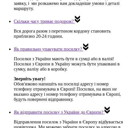
заявку, і ми розкажемо вам докладніше умови і деталі
маршруту.
Скільки часу триває подорож?
Вся дорога разом з перетином кордону становить
приблизно
20-24 години
.
Як правильно упакувати посилку?
Посилки з України мають бути в сумці або в валізі!
Посилки з Європи в Україну можуть бути упаковані в
сумку, валізу або в коробку.
Зверніть увагу!
Обов'язково напишіть на посилці адресу і номер
телефону отримувача в Європі! Посилки, на яких не
вказано адресу і номер телефону отримувача в Європі,
будуть повернені відправнику.
Як відправити посилку з України до Європи?
Відправлення посилок з України в Європу відбувається
щовівторка
. Ми можемо забрати посилку за адресою в