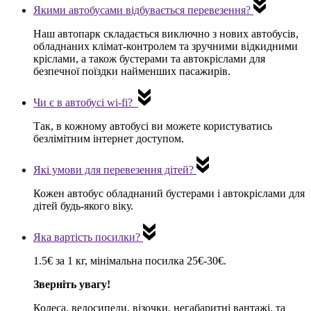
Якими автобусами відбувається перевезення?
Наш
автопарк складається виключно з нових автобусів
,
обладнаних клімат-контролем та зручними відкидними
кріслами, а також бустерами та автокріслами для
безпечної поїздки найменших пасажирів.
Чи є в автобусі wi-fi?
Так, в кожному автобусі ви можете користуватись
безлімітним інтернет доступом
.
Які умови для перевезення дітей?
Кожен автобус обладнаний
бустерами і автокріслами для
дітей
будь-якого віку.
Яка вартість посилки?
1.5€ за 1 кг, мінімальна посилка 25€-30€.
Зверніть увагу!
Колеса, велосипеди, візочки, негабаритні вантажі, та