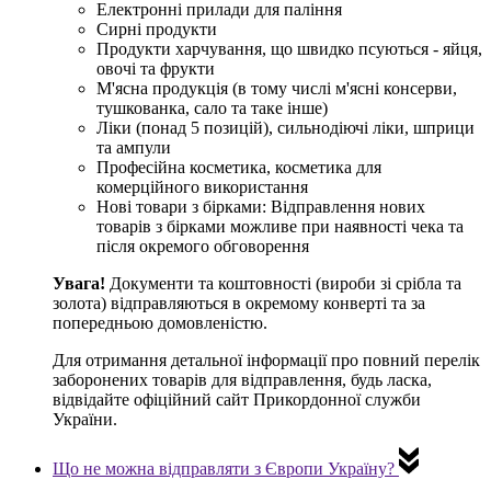
Електронні прилади для паління
Сирні продукти
Продукти харчування, що швидко псуються - яйця,
овочі та фрукти
М'ясна продукція (в тому числі м'ясні консерви,
тушкованка, сало та таке інше)
Ліки (понад 5 позицій), сильнодіючі ліки, шприци
та ампули
Професійна косметика, косметика для
комерційного використання
Нові товари з бірками: Відправлення нових
товарів з бірками можливе при наявності чека та
після окремого обговорення
Увага!
Документи та коштовності (вироби зі срібла та
золота) відправляються в окремому конверті та за
попередньою домовленістю.
Для отримання детальної інформації про повний перелік
заборонених товарів для відправлення, будь ласка,
відвідайте офіційний сайт Прикордонної служби
України.
Що не можна відправляти з Європи Україну?