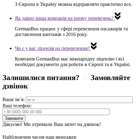
З Європи в Україну можна відправляти
практично все
.
Як давно ваша компанія на ринку перевезень?
GermanBus
працює у сфері перевезення пасажирів та
доставлення вантажів
з 2016 року
.
Чи є у вас ліцензія на перевезення?
Компанія
GermanBus
має міжнародну ліцензію і всі
необхідні документи
для роботи в Європі та в Україні.
Залишилися питання?
Замовляйте
дзвінок
Ваше ім`я:
Ваш телефон:
Дякуємо!
Ми отримали Ваш запит на дзвінок!
Найближчим часом наш менеджер